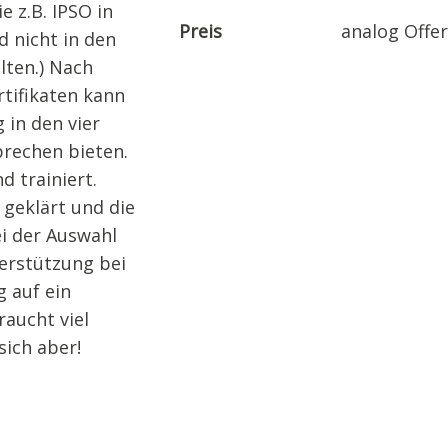
e z.B. IPSO in
Preis
analog Offe
 nicht in den
lten.) Nach
rtifikaten kann
 in den vier
prechen bieten.
 trainiert.
geklärt und die
ei der Auswahl
erstützung bei
 auf ein
raucht viel
sich aber!