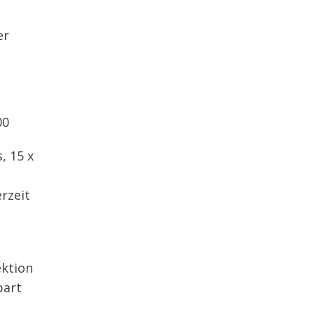
er
00
, 15 x
erzeit
ktion
bart