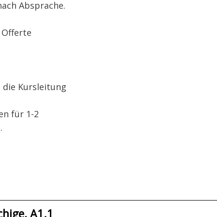
 nach Absprache.
e Offerte
 die Kursleitung
n für 1-2
.
hige, A1.1