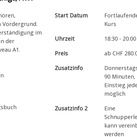
hören,
Start Datum
Fortlaufend
m Vordergrund.
Kurs
erständigung im
Uhrzeit
18:30 - 20:00
an der
eau A1.
Preis
ab CHF 280.
Zusatzinfo
Donnerstags
den
90 Minuten,
Einstieg jed
möglich
gsbuch
Zusatzinfo 2
Eine
Schnupperle
kann verein
werden