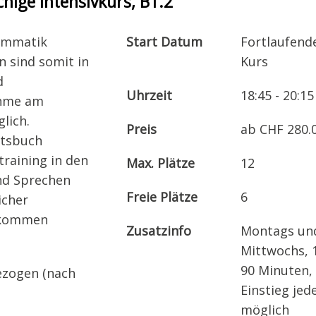
ige Intensivkurs, B1.2
rammatik
Start Datum
Fortlaufend
 sind somit in
Kurs
d
Uhrzeit
18:45 - 20:15
ahme am
lich.
Preis
ab CHF 280.
itsbuch
training in den
Max. Plätze
12
und Sprechen
Freie Plätze
6
icher
s kommen
Zusatzinfo
Montags un
Mittwochs, 
90 Minuten,
gezogen (nach
Einstieg jed
möglich