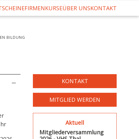
TSCHEINE
FIRMENKURSE
ÜBER UNS
KONTAKT
HEN BILDUNG
KONTAKT
MITGLIED WERDEN
er
Aktuell
Uhr
Mitgliederversammlung
2026 - VHS Thal