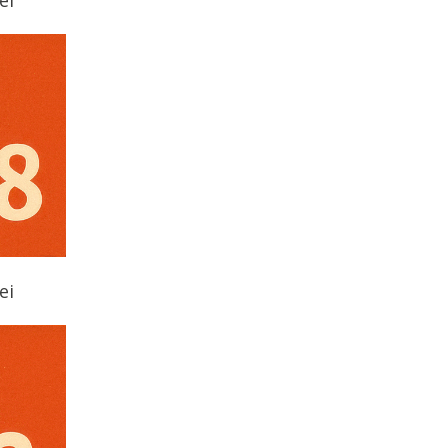
ei
ei