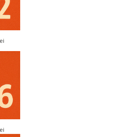
ei
ei