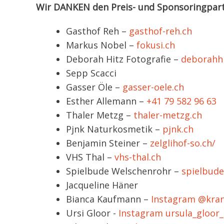
Wir DANKEN den Preis- und Sponsoringpar
Gasthof Reh –
gasthof-reh.ch
Markus Nobel –
fokusi.ch
Deborah Hitz Fotografie –
deborahh
Sepp Scacci
Gasser Öle –
gasser-oele.ch
Esther Allemann –
+41 79 582 96 63
Thaler Metzg –
thaler-metzg.ch
Pjnk Naturkosmetik –
pjnk.ch
Benjamin Steiner –
zelglihof-so.ch/
VHS Thal –
vhs-thal.ch
Spielbude Welschenrohr –
spielbude
Jacqueline Häner
Bianca Kaufmann –
Instagram @kran
Ursi Gloor -
Instagram ursula_gloor_