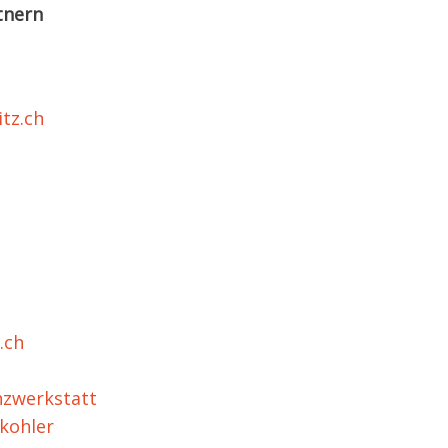
tnern
itz.ch
.ch
zwerkstatt
kohler